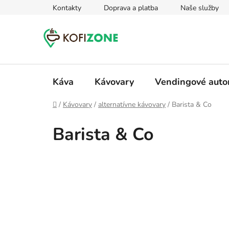
Prejsť
Kontakty
Doprava a platba
Naše služby
na
obsah
Káva
Kávovary
Vendingové aut
Domov
/
Kávovary
/
alternatívne kávovary
/
Barista & Co
Barista & Co