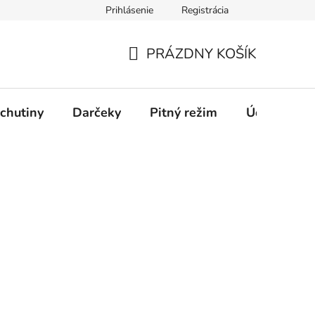
Prihlásenie
Registrácia
PRÁZDNY KOŠÍK
NÁKUPNÝ
KOŠÍK
chutiny
Darčeky
Pitný režim
Údržba káv