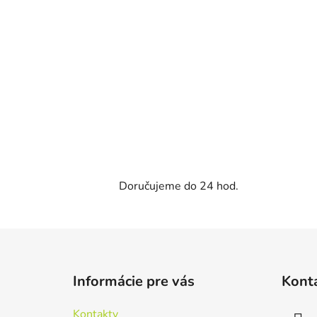
Doručujeme do 24 hod.
Z
á
Informácie pre vás
Kont
p
ä
Kontakty