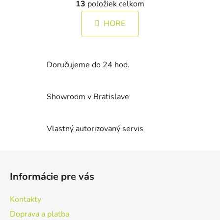
á
13
položiek celkom
v
n
l
k
HORE
á
o
d
v
a
a
c
n
Doručujeme do 24 hod.
i
i
e
e
p
Showroom v Bratislave
r
v
k
Vlastný autorizovaný servis
y
v
Z
ý
á
p
Informácie pre vás
i
p
s
ä
Kontakty
u
t
Doprava a platba