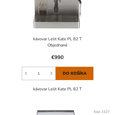
d
o
u
v
k
t
o
v
kávovar Lelit Kate PL 82 T
Objednané
€990
DO KOŠÍKA
kávovar Lelit Kate PL 82 T
Kód:
2327