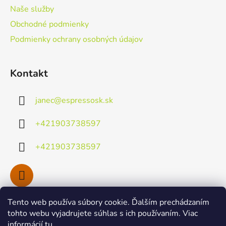
i
Naše služby
e
Obchodné podmienky
Podmienky ochrany osobných údajov
Kontakt
janec
@
espressosk.sk
+421903738597
+421903738597
Tento web používa súbory cookie. Ďalším prechádzaním
Facebook
tohto webu vyjadrujete súhlas s ich používaním. Viac
informácií
tu
.