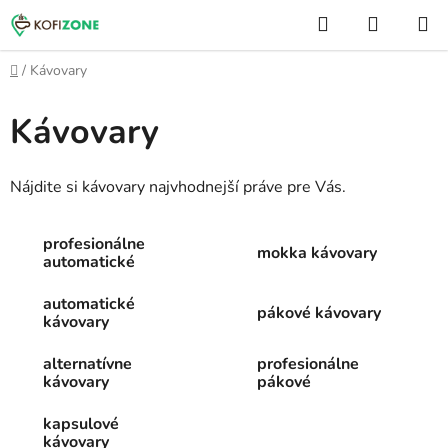
Prejsť
Hľadať
NÁKUP
na
KOŠÍK
obsah
Domov
/
Kávovary
Kávovary
Nájdite si kávovary najvhodnejší práve pre Vás.
profesionálne
mokka kávovary
automatické
automatické
pákové kávovary
kávovary
alternatívne
profesionálne
kávovary
pákové
kapsulové
kávovary