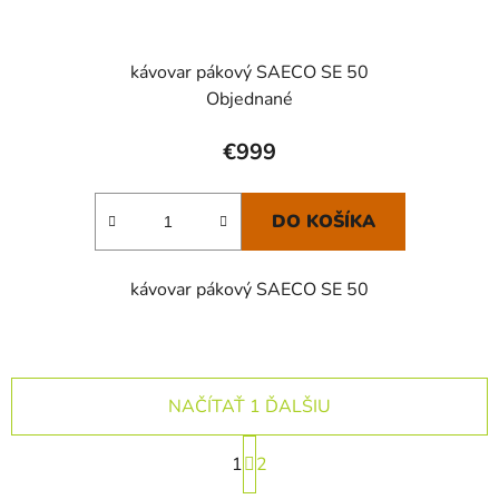
kávovar pákový SAECO SE 50
Objednané
€999
DO KOŠÍKA
kávovar pákový SAECO SE 50
NAČÍTAŤ 1 ĎALŠIU
S
1
t
2
r
O