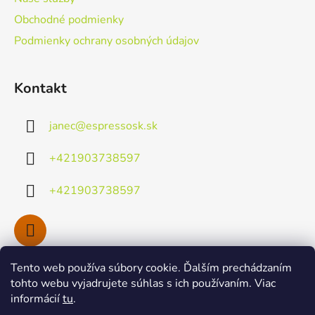
e
Obchodné podmienky
Podmienky ochrany osobných údajov
Kontakt
janec
@
espressosk.sk
+421903738597
+421903738597
Tento web používa súbory cookie. Ďalším prechádzaním
Facebook
tohto webu vyjadrujete súhlas s ich používaním. Viac
informácií
tu
.