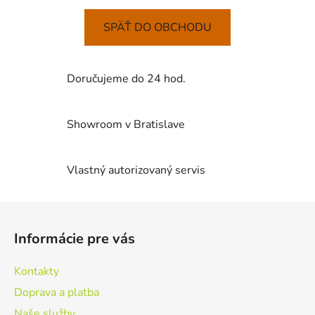
SPÄŤ DO OBCHODU
Doručujeme do 24 hod.
Showroom v Bratislave
Vlastný autorizovaný servis
Z
á
Informácie pre vás
p
ä
Kontakty
t
Doprava a platba
i
Naše služby