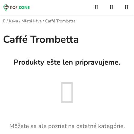
Prejsť
Hľadať
NÁKUP
na
KOŠÍK
obsah
Domov
/
Káva
/
Mletá káva
/
Caffé Trombetta
Caffé Trombetta
Produkty ešte len pripravujeme.
Môžete sa ale pozrieť na ostatné kategórie.