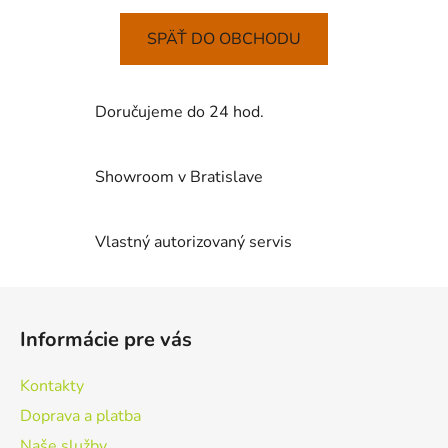
SPÄŤ DO OBCHODU
Doručujeme do 24 hod.
Showroom v Bratislave
Vlastný autorizovaný servis
Z
á
Informácie pre vás
p
ä
Kontakty
t
Doprava a platba
i
Naše služby