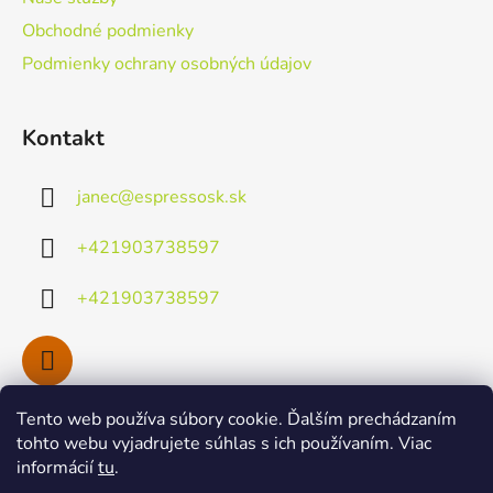
e
Obchodné podmienky
Podmienky ochrany osobných údajov
Kontakt
janec
@
espressosk.sk
+421903738597
+421903738597
Tento web používa súbory cookie. Ďalším prechádzaním
Facebook
tohto webu vyjadrujete súhlas s ich používaním. Viac
informácií
tu
.