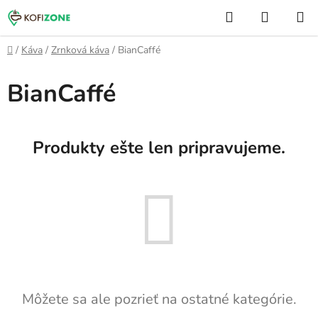
Prejsť
Hľadať
NÁKUP
na
KOŠÍK
obsah
Domov
/
Káva
/
Zrnková káva
/
BianCaffé
BianCaffé
Produkty ešte len pripravujeme.
Môžete sa ale pozrieť na ostatné kategórie.