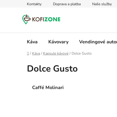
Prejsť
Kontakty
Doprava a platba
Naše služby
na
obsah
Káva
Kávovary
Vendingové aut
Domov
/
Káva
/
Kapsule kávové
/
Dolce Gusto
Dolce Gusto
Caffé Molinari