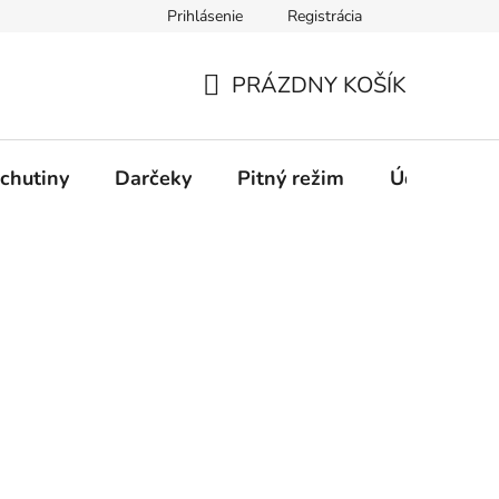
Prihlásenie
Registrácia
PRÁZDNY KOŠÍK
NÁKUPNÝ
KOŠÍK
chutiny
Darčeky
Pitný režim
Údržba káv