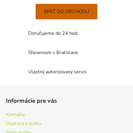
SPÄŤ DO OBCHODU
Doručujeme do 24 hod.
Showroom v Bratislave
Vlastný autorizovaný servis
Z
á
Informácie pre vás
p
ä
Kontakty
t
Doprava a platba
i
Naše služby