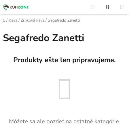
Prejsť
Hľadať
NÁKUP
na
KOŠÍK
obsah
Domov
/
Káva
/
Zrnková káva
/
Segafredo Zanetti
Segafredo Zanetti
Produkty ešte len pripravujeme.
Môžete sa ale pozrieť na ostatné kategórie.