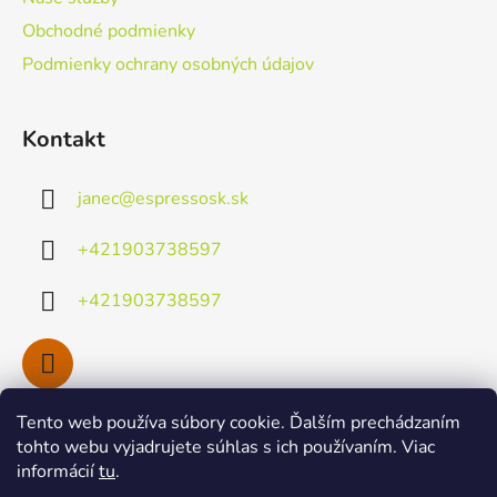
e
Obchodné podmienky
Podmienky ochrany osobných údajov
Kontakt
janec
@
espressosk.sk
+421903738597
+421903738597
Tento web používa súbory cookie. Ďalším prechádzaním
Facebook
tohto webu vyjadrujete súhlas s ich používaním. Viac
informácií
tu
.