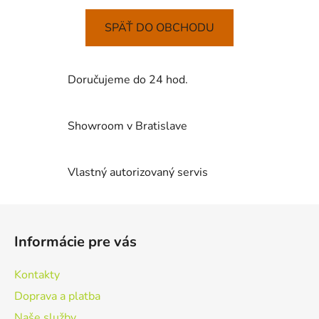
SPÄŤ DO OBCHODU
Doručujeme do 24 hod.
Showroom v Bratislave
Vlastný autorizovaný servis
Z
á
Informácie pre vás
p
ä
Kontakty
t
Doprava a platba
i
Naše služby