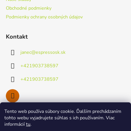
e
Obchodné podmienky
Podmienky ochrany osobných údajov
Kontakt
janec
@
espressosk.sk
+421903738597
+421903738597
Tento web používa súbory cookie. Ďalším prechádzaním
Facebook
tohto webu vyjadrujete súhlas s ich používaním. Viac
informácií
tu
.