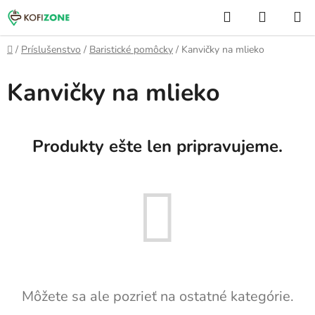
Prejsť
Hľadať
NÁKUP
na
KOŠÍK
obsah
Domov
/
Príslušenstvo
/
Baristické pomôcky
/
Kanvičky na mlieko
Kanvičky na mlieko
Produkty ešte len pripravujeme.
Môžete sa ale pozrieť na ostatné kategórie.