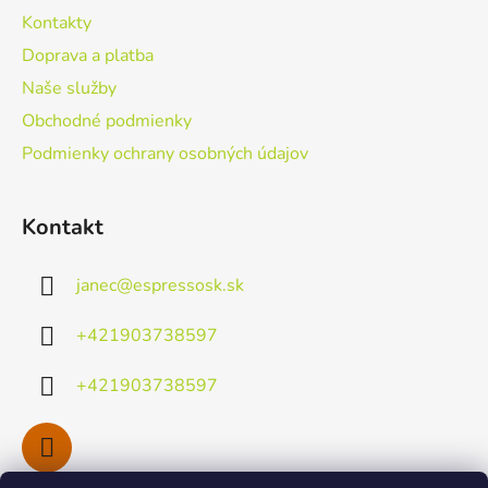
ä
Kontakty
t
Doprava a platba
i
Naše služby
e
Obchodné podmienky
Podmienky ochrany osobných údajov
Kontakt
janec
@
espressosk.sk
+421903738597
+421903738597