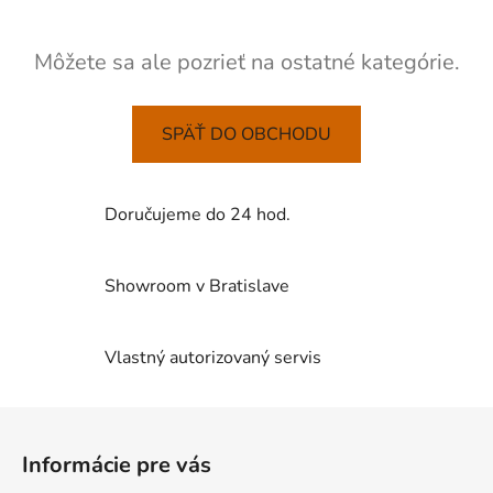
Môžete sa ale pozrieť na ostatné kategórie.
SPÄŤ DO OBCHODU
Doručujeme do 24 hod.
Showroom v Bratislave
Vlastný autorizovaný servis
Z
á
Informácie pre vás
p