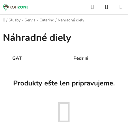
Prejsť
Hľadať
NÁKUP
na
KOŠÍK
obsah
Domov
/
Služby - Servis - Catering
/
Náhradné diely
Náhradné diely
GAT
Pedrini
Produkty ešte len pripravujeme.