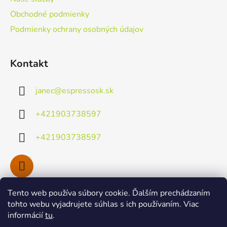
e
Obchodné podmienky
Podmienky ochrany osobných údajov
Kontakt
janec
@
espressosk.sk
+421903738597
+421903738597
Tento web používa súbory cookie. Ďalším prechádzaním
Facebook
tohto webu vyjadrujete súhlas s ich používaním. Viac
informácií
tu
.