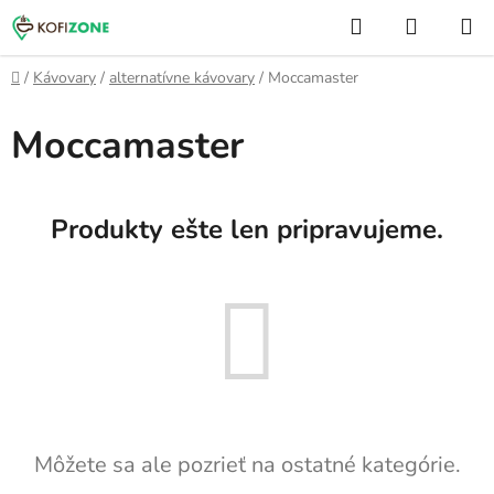
Prejsť
Hľadať
NÁKUP
na
KOŠÍK
obsah
Domov
/
Kávovary
/
alternatívne kávovary
/
Moccamaster
Moccamaster
Produkty ešte len pripravujeme.
Môžete sa ale pozrieť na ostatné kategórie.