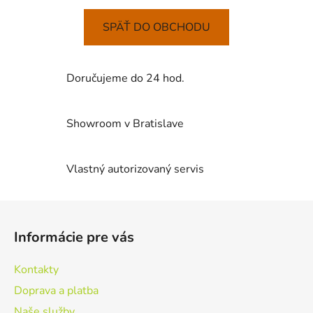
SPÄŤ DO OBCHODU
Doručujeme do 24 hod.
Showroom v Bratislave
Vlastný autorizovaný servis
Z
á
Informácie pre vás
p
ä
Kontakty
t
Doprava a platba
i
Naše služby