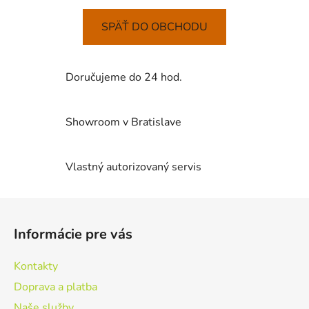
SPÄŤ DO OBCHODU
Doručujeme do 24 hod.
Showroom v Bratislave
Vlastný autorizovaný servis
Z
á
Informácie pre vás
p
ä
Kontakty
t
Doprava a platba
i
Naše služby