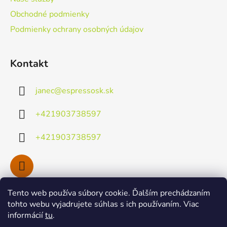
e
Obchodné podmienky
Podmienky ochrany osobných údajov
Kontakt
janec
@
espressosk.sk
+421903738597
+421903738597
Tento web používa súbory cookie. Ďalším prechádzaním
Facebook
tohto webu vyjadrujete súhlas s ich používaním. Viac
informácií
tu
.