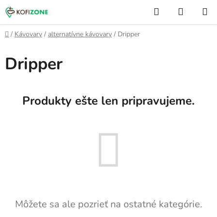
Prejsť
Hľadať
NÁKUP
na
KOŠÍK
obsah
Domov
/
Kávovary
/
alternatívne kávovary
/
Dripper
Dripper
Produkty ešte len pripravujeme.
Môžete sa ale pozrieť na ostatné kategórie.