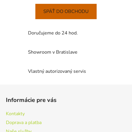
SPÄŤ DO OBCHODU
Doručujeme do 24 hod.
Showroom v Bratislave
Vlastný autorizovaný servis
Z
á
Informácie pre vás
p
ä
Kontakty
t
Doprava a platba
i
Naše služby