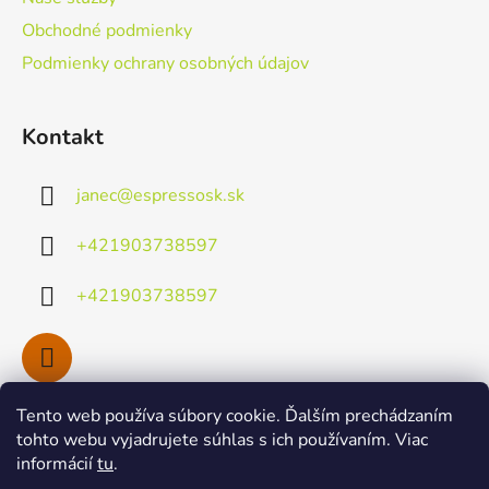
e
Obchodné podmienky
Podmienky ochrany osobných údajov
Kontakt
janec
@
espressosk.sk
+421903738597
+421903738597
Tento web používa súbory cookie. Ďalším prechádzaním
Facebook
tohto webu vyjadrujete súhlas s ich používaním. Viac
informácií
tu
.