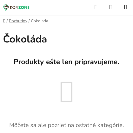
Prejsť
Hľadať
NÁKUP
na
KOŠÍK
obsah
Domov
/
Pochutiny
/
Čokoláda
Čokoláda
Produkty ešte len pripravujeme.
Môžete sa ale pozrieť na ostatné kategórie.