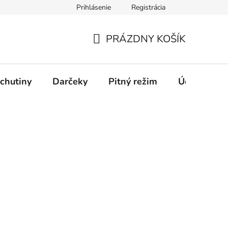
Prihlásenie
Registrácia
PRÁZDNY KOŠÍK
NÁKUPNÝ
KOŠÍK
chutiny
Darčeky
Pitný režim
Údržba káv