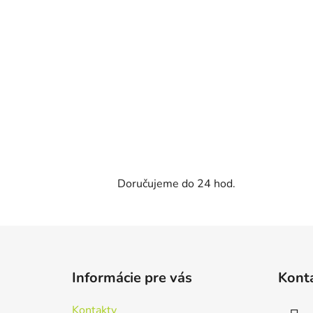
Doručujeme do 24 hod.
Z
á
Informácie pre vás
Kont
p
ä
Kontakty