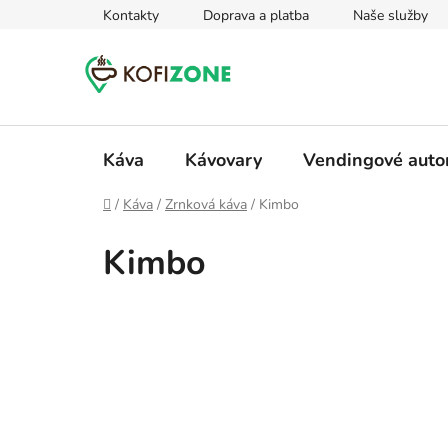
Prejsť
Kontakty
Doprava a platba
Naše služby
na
obsah
Káva
Kávovary
Vendingové aut
Domov
/
Káva
/
Zrnková káva
/
Kimbo
Kimbo