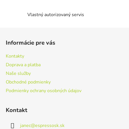
i
e
Vlastný autorizovaný servis
p
r
v
Z
k
á
y
Informácie pre vás
p
v
ä
ý
Kontakty
t
p
Doprava a platba
i
i
s
Naše služby
e
u
Obchodné podmienky
Podmienky ochrany osobných údajov
Kontakt
janec
@
espressosk.sk