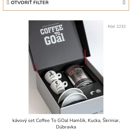
OTVORIŤ FILTER
n
i
V
e
ý
Kód:
2232
p
p
r
i
o
s
d
p
u
r
k
o
t
d
o
u
v
k
t
o
v
kávový set Coffee To GOal Hamšík, Kucka, Škriniar,
Dúbravka