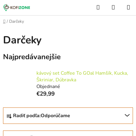
Prejsť
Hľadať
NÁKUP
na
KOŠÍK
obsah
Domov
/
Darčeky
Darčeky
Najpredávanejšie
kávový set Coffee To GOal Hamšík, Kucka,
Škriniar, Dúbravka
Objednané
€29,99
R
Radiť podľa:
Odporúčame
a
d
e