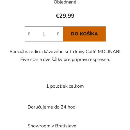
Objednané
€29,99
DO KOŠÍKA
Špeciálna edícia kávového setu kávy Caffé MOLINARI
Five star a dve šálky pre prípravu espressa.
1
položiek celkom
O
v
l
Doručujeme do 24 hod.
á
d
a
Showroom v Bratislave
c