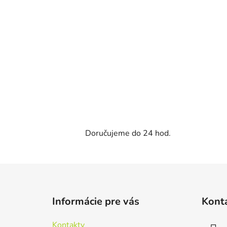
Doručujeme do 24 hod.
Z
á
Informácie pre vás
Kont
p
ä
Kontakty