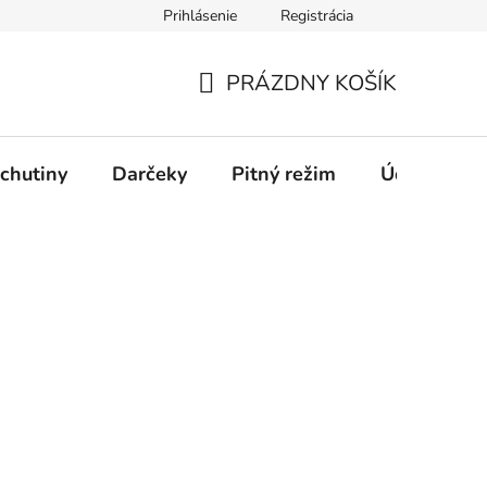
Prihlásenie
Registrácia
PRÁZDNY KOŠÍK
NÁKUPNÝ
KOŠÍK
chutiny
Darčeky
Pitný režim
Údržba káv