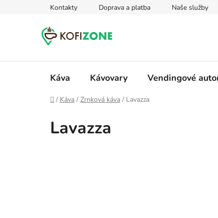
Prejsť
Kontakty
Doprava a platba
Naše služby
na
obsah
Káva
Kávovary
Vendingové aut
Domov
/
Káva
/
Zrnková káva
/
Lavazza
Lavazza