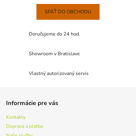
SPÄŤ DO OBCHODU
Doručujeme do 24 hod.
Showroom v Bratislave
Vlastný autorizovaný servis
Z
á
Informácie pre vás
p
ä
Kontakty
t
Doprava a platba
i
Naše služby