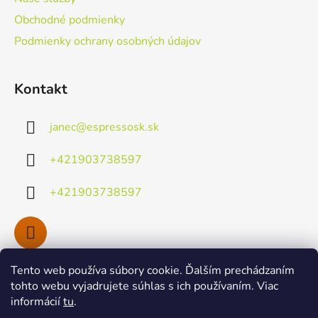
e
Obchodné podmienky
Podmienky ochrany osobných údajov
Kontakt
janec
@
espressosk.sk
+421903738597
+421903738597
Tento web používa súbory cookie. Ďalším prechádzaním
Facebook
tohto webu vyjadrujete súhlas s ich používaním. Viac
informácií
tu
.