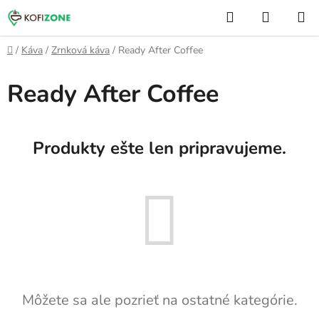
Prejsť
Hľadať
NÁKUP
na
KOŠÍK
obsah
Domov
/
Káva
/
Zrnková káva
/
Ready After Coffee
Ready After Coffee
Produkty ešte len pripravujeme.
Môžete sa ale pozrieť na ostatné kategórie.