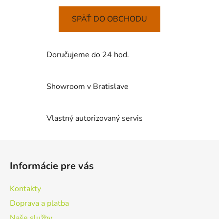
SPÄŤ DO OBCHODU
Doručujeme do 24 hod.
Showroom v Bratislave
Vlastný autorizovaný servis
Z
á
Informácie pre vás
p
ä
Kontakty
t
Doprava a platba
i
Naše služby