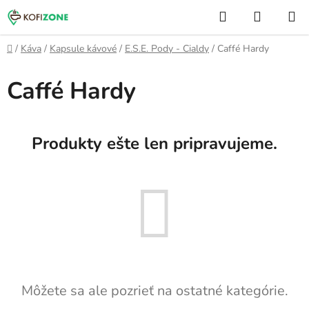
Prejsť
Hľadať
NÁKUP
na
KOŠÍK
obsah
Domov
/
Káva
/
Kapsule kávové
/
E.S.E. Pody - Cialdy
/
Caffé Hardy
Caffé Hardy
Produkty ešte len pripravujeme.
Môžete sa ale pozrieť na ostatné kategórie.