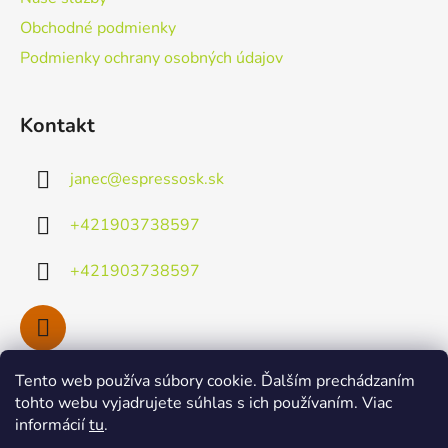
e
Obchodné podmienky
Podmienky ochrany osobných údajov
Kontakt
janec
@
espressosk.sk
+421903738597
+421903738597
Tento web používa súbory cookie. Ďalším prechádzaním
Facebook
tohto webu vyjadrujete súhlas s ich používaním. Viac
informácií
tu
.