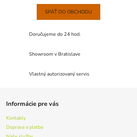
SPÄŤ DO OBCHODU
Doručujeme do 24 hod.
Showroom v Bratislave
Vlastný autorizovaný servis
Z
á
Informácie pre vás
p
ä
Kontakty
t
Doprava a platba
i
Naše služby