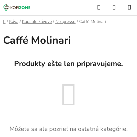
Prejsť
Hľadať
NÁKUP
na
KOŠÍK
obsah
Domov
/
Káva
/
Kapsule kávové
/
Nespresso
/
Caffé Molinari
Caffé Molinari
Produkty ešte len pripravujeme.
Môžete sa ale pozrieť na ostatné kategórie.