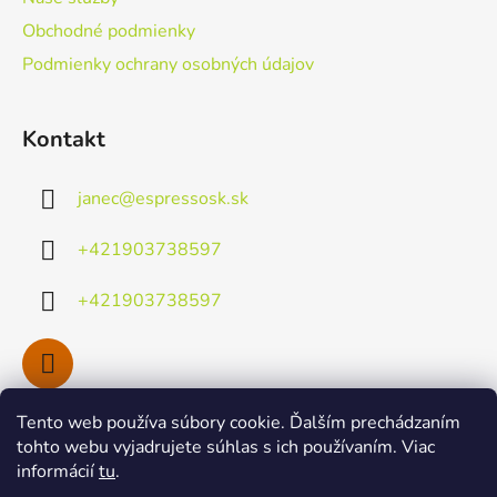
e
Obchodné podmienky
Podmienky ochrany osobných údajov
Kontakt
janec
@
espressosk.sk
+421903738597
+421903738597
Tento web používa súbory cookie. Ďalším prechádzaním
Facebook
tohto webu vyjadrujete súhlas s ich používaním. Viac
informácií
tu
.