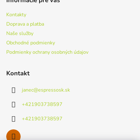
Informácie pre vás
p
ä
Kontakty
t
Doprava a platba
i
Naše služby
e
Obchodné podmienky
Podmienky ochrany osobných údajov
Kontakt
janec
@
espressosk.sk
+421903738597
+421903738597