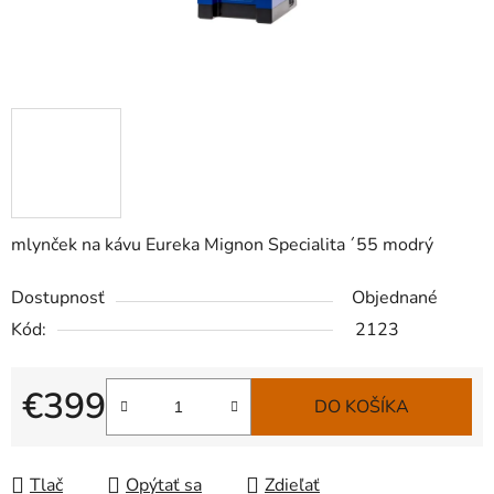
mlynček na kávu Eureka Mignon Specialita ´55 modrý
Dostupnosť
Objednané
Kód:
2123
€399
DO KOŠÍKA
Jednotková cena:
Tlač
Opýtať sa
Zdieľať