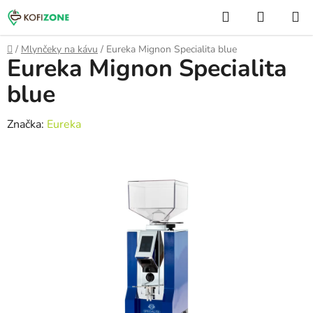
Prejsť
Hľadať
NÁKUP
na
KOŠÍK
obsah
Domov
/
Mlynčeky na kávu
/
Eureka Mignon Specialita blue
Eureka Mignon Specialita
blue
Značka:
Eureka