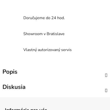
Doručujeme do 24 hod.
Showroom v Bratislave
Vlastný autorizovaný servis
Popis
Diskusia
Z
á