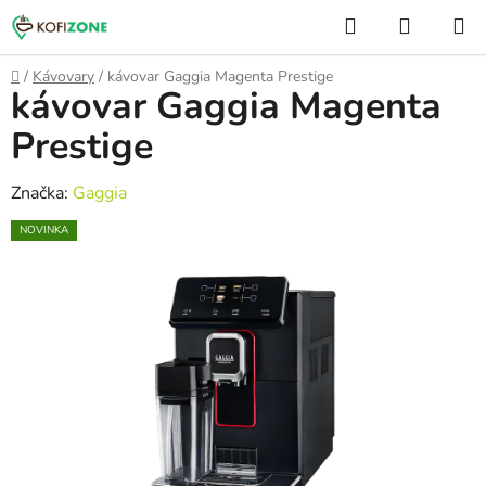
Prejsť
Hľadať
NÁKUP
na
KOŠÍK
obsah
Domov
/
Kávovary
/
kávovar Gaggia Magenta Prestige
kávovar Gaggia Magenta
Prestige
Značka:
Gaggia
NOVINKA