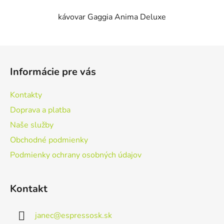
kávovar Gaggia Anima Deluxe
Z
á
Informácie pre vás
p
ä
Kontakty
t
Doprava a platba
i
Naše služby
e
Obchodné podmienky
Podmienky ochrany osobných údajov
Kontakt
janec
@
espressosk.sk