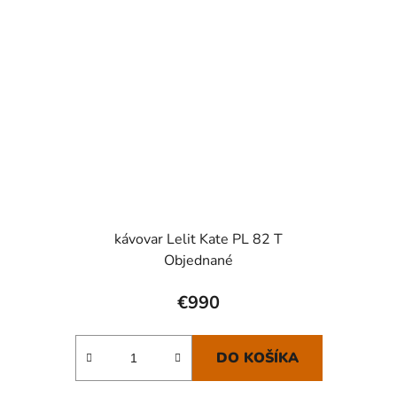
kávovar Lelit Kate PL 82 T
Objednané
€990
DO KOŠÍKA