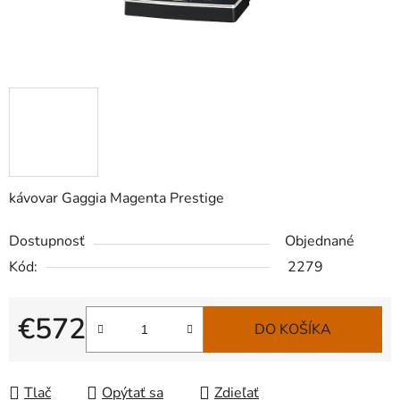
kávovar Gaggia Magenta Prestige
Dostupnosť
Objednané
Kód:
2279
€572
DO KOŠÍKA
Jednotková cena:
Tlač
Opýtať sa
Zdieľať