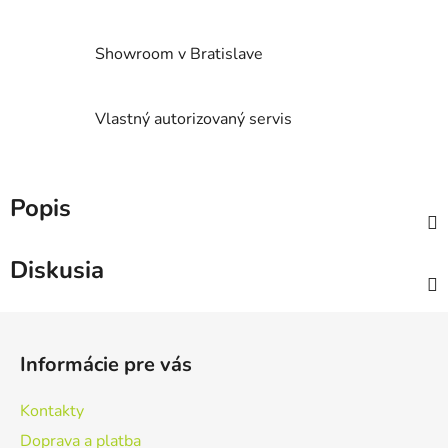
Showroom v Bratislave
Vlastný autorizovaný servis
Popis
Diskusia
Z
á
Informácie pre vás
p
ä
Kontakty
t
Doprava a platba