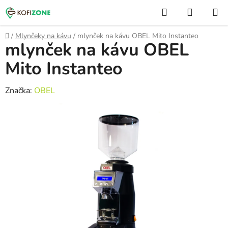
Prejsť
Hľadať
NÁKUP
na
KOŠÍK
obsah
Domov
/
Mlynčeky na kávu
/
mlynček na kávu OBEL Mito Instanteo
mlynček na kávu OBEL
Mito Instanteo
Značka:
OBEL