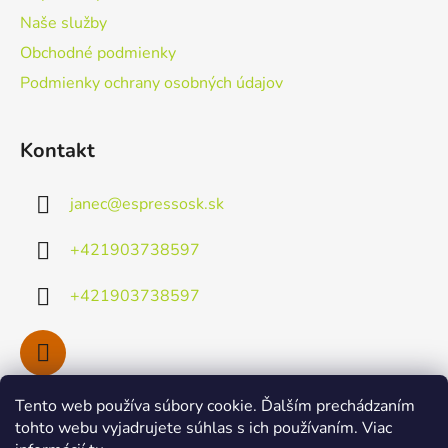
i
Naše služby
e
Obchodné podmienky
Podmienky ochrany osobných údajov
Kontakt
janec
@
espressosk.sk
+421903738597
+421903738597
Tento web používa súbory cookie. Ďalším prechádzaním
Facebook
tohto webu vyjadrujete súhlas s ich používaním. Viac