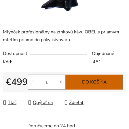
Mlynček profesionálny na zrnkovú kávu OBEL s priamym
mletím priamo do páky kávovaru.
Dostupnosť
Objednané
Kód:
451
€499
DO KOŠÍKA
Jednotková cena:
Tlač
Opýtať sa
Zdieľať
Doručujeme do 24 hod.