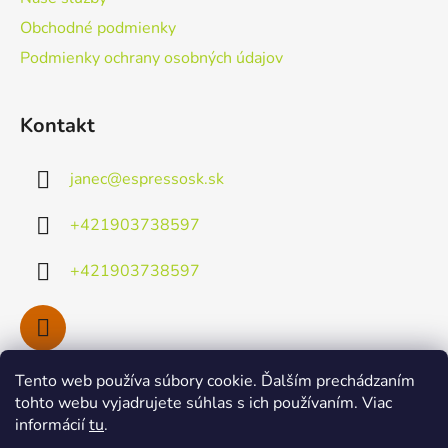
e
Obchodné podmienky
Podmienky ochrany osobných údajov
Kontakt
janec
@
espressosk.sk
+421903738597
+421903738597
Tento web používa súbory cookie. Ďalším prechádzaním
Facebook
tohto webu vyjadrujete súhlas s ich používaním. Viac
informácií
tu
.