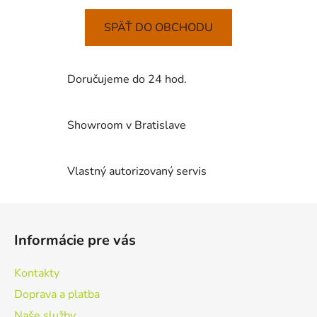
SPÄŤ DO OBCHODU
Doručujeme do 24 hod.
Showroom v Bratislave
Vlastný autorizovaný servis
Z
á
Informácie pre vás
p
ä
Kontakty
t
Doprava a platba
i
Naše služby