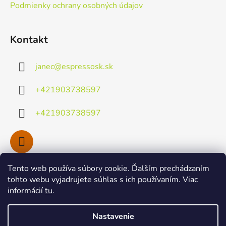
Podmienky ochrany osobných údajov
Kontakt
janec
@
espressosk.sk
+421903738597
+421903738597
Tento web používa súbory cookie. Ďalším prechádzaním
Facebook
tohto webu vyjadrujete súhlas s ich používaním. Viac
informácií
tu
.
Nastavenie