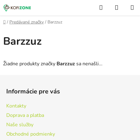
Prejsť
Hľadať
NÁKUP
na
KOŠÍK
obsah
Domov
/
Predávané značky
/
Barzzuz
Barzzuz
Žiadne produkty značky
Barzzuz
sa nenašli...
Z
á
Informácie pre vás
p
ä
Kontakty
t
Doprava a platba
i
Naše služby
e
Obchodné podmienky