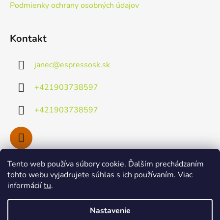
Podmienky ochrany osobných údajov
Kontakt
janec
@
espressosk.sk
+421903738597
+421903738597
Tento web používa súbory cookie. Ďalším prechádzaním
Facebook
tohto webu vyjadrujete súhlas s ich používaním. Viac
informácií
tu
.
Nastavenie