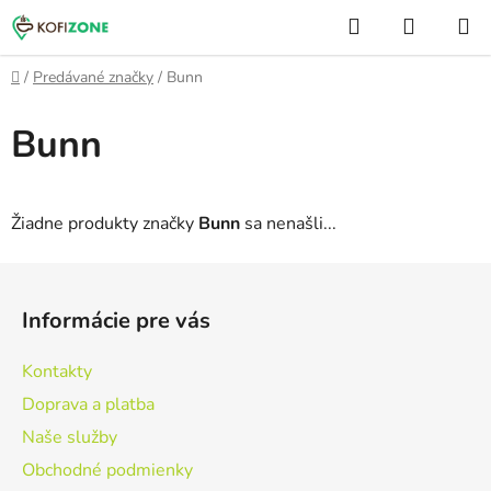
Prejsť
Hľadať
NÁKUP
na
KOŠÍK
obsah
Domov
/
Predávané značky
/
Bunn
Bunn
Žiadne produkty značky
Bunn
sa nenašli...
Z
á
Informácie pre vás
p
ä
Kontakty
t
Doprava a platba
i
Naše služby
e
Obchodné podmienky