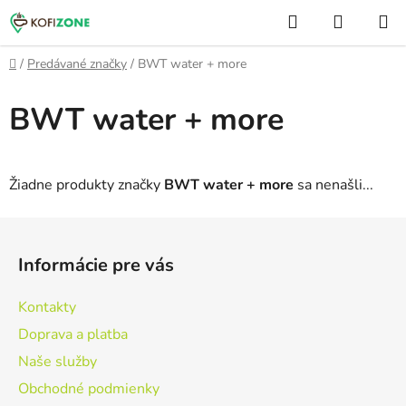
Prejsť
Hľadať
NÁKUP
na
KOŠÍK
obsah
Domov
/
Predávané značky
/
BWT water + more
BWT water + more
Žiadne produkty značky
BWT water + more
sa nenašli...
Z
á
Informácie pre vás
p
ä
Kontakty
t
Doprava a platba
i
Naše služby
e
Obchodné podmienky