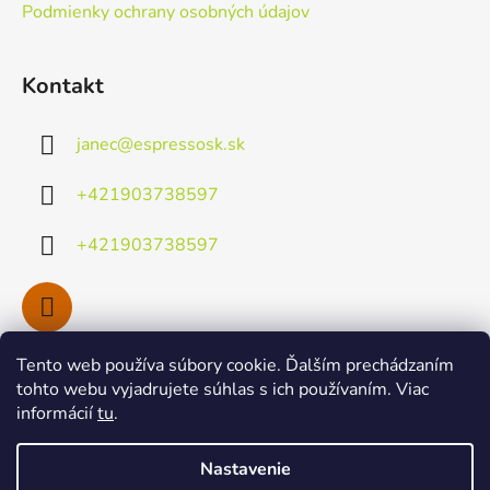
Podmienky ochrany osobných údajov
Kontakt
janec
@
espressosk.sk
+421903738597
+421903738597
Tento web používa súbory cookie. Ďalším prechádzaním
Facebook
tohto webu vyjadrujete súhlas s ich používaním. Viac
informácií
tu
.
Nastavenie