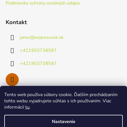
Podmienky ochrany osobných údajov
Kontakt
janec
@
espressosk.sk
+421903738597
+421903738597
Tento web používa súbory cookie. Ďalším prechádzaním
Facebook
tohto webu vyjadrujete súhlas s ich používaním. Viac
informácií
tu
.
Nastavenie