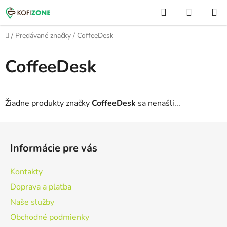
Prejsť
Hľadať
NÁKUP
na
KOŠÍK
obsah
Domov
/
Predávané značky
/
CoffeeDesk
CoffeeDesk
Žiadne produkty značky
CoffeeDesk
sa nenašli...
Z
á
Informácie pre vás
p
ä
Kontakty
t
Doprava a platba
i
Naše služby
e
Obchodné podmienky