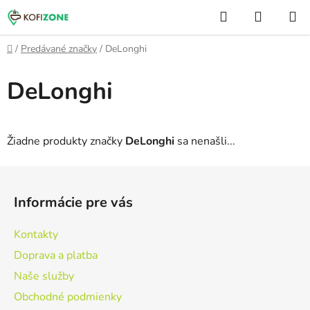
Prejsť
Hľadať
NÁKUP
na
KOŠÍK
obsah
Domov
/
Predávané značky
/
DeLonghi
DeLonghi
Žiadne produkty značky
DeLonghi
sa nenašli...
Z
á
Informácie pre vás
p
ä
Kontakty
t
Doprava a platba
i
Naše služby
e
Obchodné podmienky