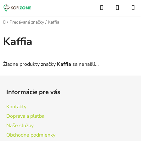
Prejsť
Hľadať
NÁKUP
na
KOŠÍK
obsah
Domov
/
Predávané značky
/
Kaffia
Kaffia
Žiadne produkty značky
Kaffia
sa nenašli...
Z
á
Informácie pre vás
p
ä
Kontakty
t
Doprava a platba
i
Naše služby
e
Obchodné podmienky