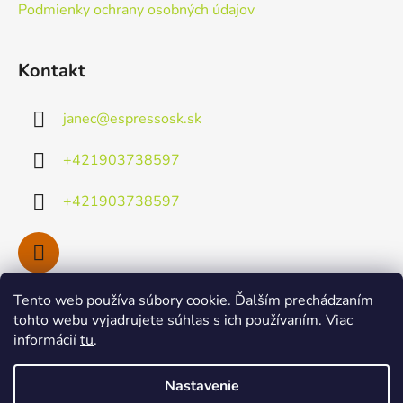
Podmienky ochrany osobných údajov
Kontakt
janec
@
espressosk.sk
+421903738597
+421903738597
Tento web používa súbory cookie. Ďalším prechádzaním
Facebook
tohto webu vyjadrujete súhlas s ich používaním. Viac
informácií
tu
.
Nastavenie