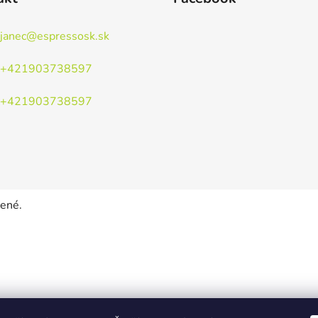
janec
@
espressosk.sk
+421903738597
+421903738597
dené.