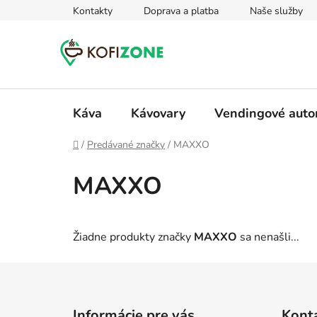
Prejsť
Kontakty
Doprava a platba
Naše služby
na
obsah
Káva
Kávovary
Vendingové aut
Domov
/
Predávané značky
/
MAXXO
MAXXO
Žiadne produkty značky
MAXXO
sa nenašli...
Z
á
Informácie pre vás
Kont