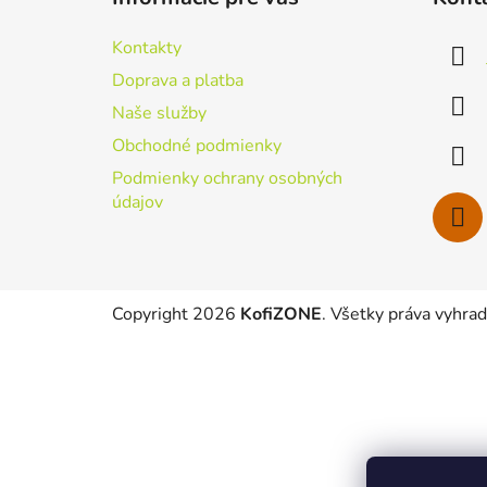
p
ä
Kontakty
t
Doprava a platba
i
Naše služby
e
Obchodné podmienky
Podmienky ochrany osobných
údajov
Copyright 2026
KofiZONE
. Všetky práva vyhra