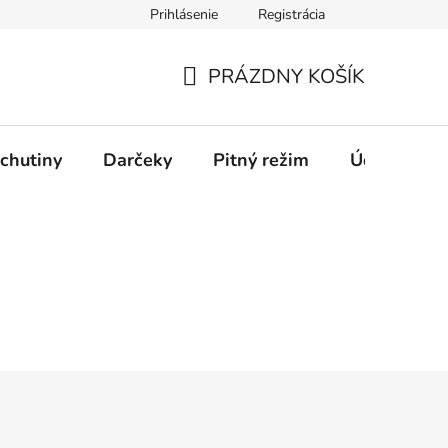
Prihlásenie
Registrácia
PRÁZDNY KOŠÍK
NÁKUPNÝ
KOŠÍK
chutiny
Darčeky
Pitný režim
Údržba káv