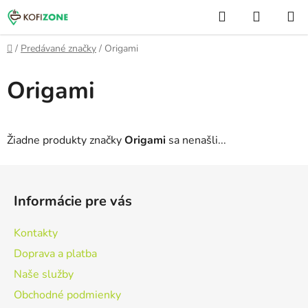
Prejsť
Hľadať
NÁKUP
na
KOŠÍK
obsah
Domov
/
Predávané značky
/
Origami
Origami
Žiadne produkty značky
Origami
sa nenašli...
Z
á
Informácie pre vás
p
ä
Kontakty
t
Doprava a platba
i
Naše služby
e
Obchodné podmienky