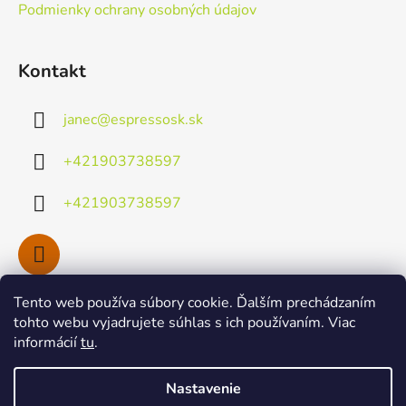
Podmienky ochrany osobných údajov
Kontakt
janec
@
espressosk.sk
+421903738597
+421903738597
Tento web používa súbory cookie. Ďalším prechádzaním
Facebook
tohto webu vyjadrujete súhlas s ich používaním. Viac
informácií
tu
.
Nastavenie