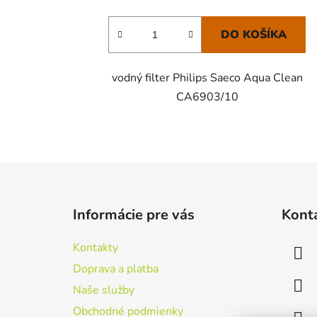
DO KOŠÍKA
vodný filter Philips Saeco Aqua Clean
CA6903/10
Z
á
Informácie pre vás
Kont
p
ä
Kontakty
t
Doprava a platba
i
Naše služby
e
Obchodné podmienky