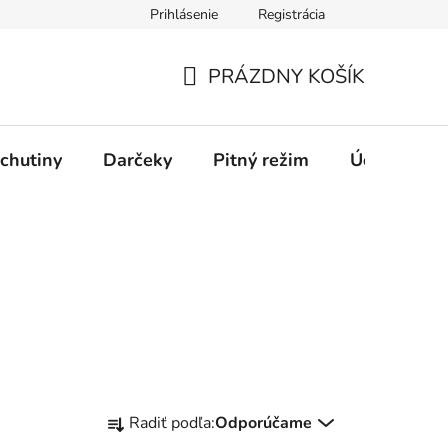
Prihlásenie
Registrácia
PRÁZDNY KOŠÍK
NÁKUPNÝ
KOŠÍK
chutiny
Darčeky
Pitný režim
Údržba káv
R
Radiť podľa:
Odporúčame
a