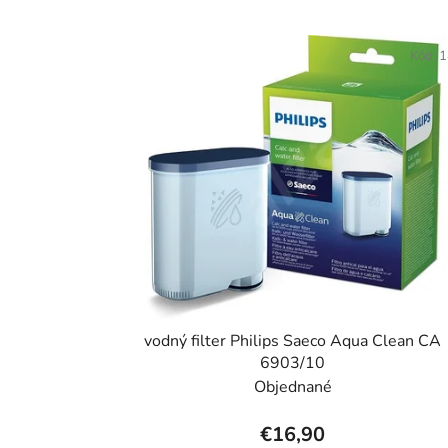
V
ý
Kód:
1
p
i
s
p
r
o
d
u
k
t
vodný filter Philips Saeco Aqua Clean CA
o
6903/10
v
Objednané
€16,90