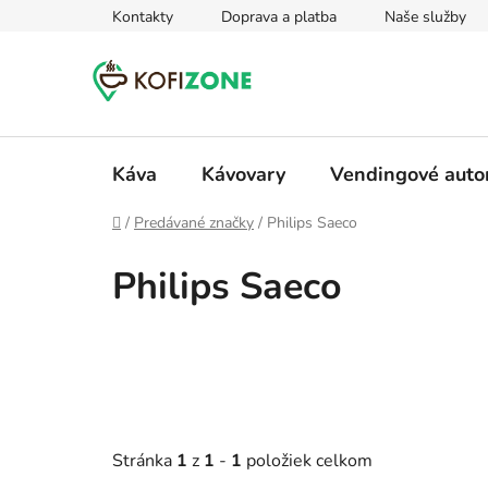
Prejsť
Kontakty
Doprava a platba
Naše služby
na
obsah
Káva
Kávovary
Vendingové aut
Domov
/
Predávané značky
/
Philips Saeco
Philips Saeco
Stránka
1
z
1
-
1
položiek celkom