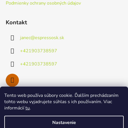
Podmienky ochrany osobných údajov
Kontakt
janec
@
espressosk.sk
+421903738597
+421903738597
Tento web používa súbory cookie. Ďalším prechádzaním
Facebook
tohto webu vyjadrujete súhlas s ich používaním. Viac
informácií
tu
.
Nastavenie