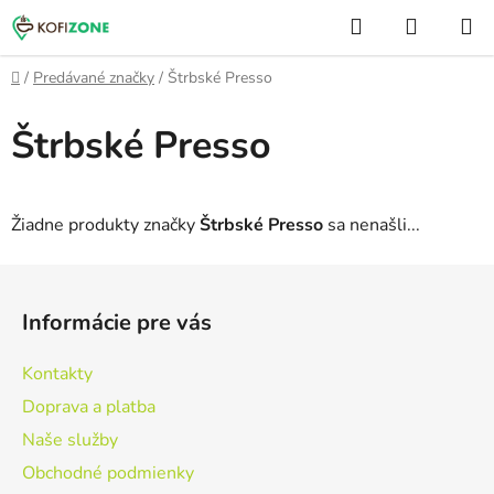
Prejsť
Hľadať
NÁKUP
na
KOŠÍK
obsah
Domov
/
Predávané značky
/
Štrbské Presso
Štrbské Presso
Žiadne produkty značky
Štrbské Presso
sa nenašli...
Z
á
Informácie pre vás
p
ä
Kontakty
t
Doprava a platba
i
Naše služby
e
Obchodné podmienky