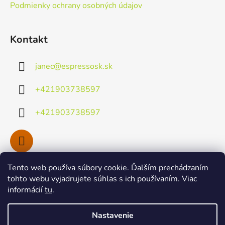
Podmienky ochrany osobných údajov
Kontakt
janec
@
espressosk.sk
+421903738597
+421903738597
Tento web používa súbory cookie. Ďalším prechádzaním
Facebook
tohto webu vyjadrujete súhlas s ich používaním. Viac
informácií
tu
.
Nastavenie