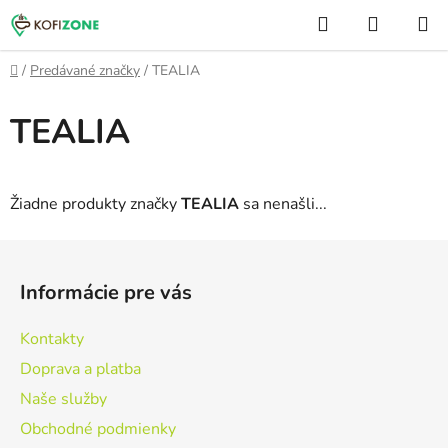
Prejsť
Hľadať
NÁKUP
na
KOŠÍK
obsah
Domov
/
Predávané značky
/
TEALIA
TEALIA
Žiadne produkty značky
TEALIA
sa nenašli...
Z
á
Informácie pre vás
p
ä
Kontakty
t
Doprava a platba
i
Naše služby
e
Obchodné podmienky