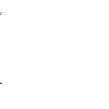
574
EX