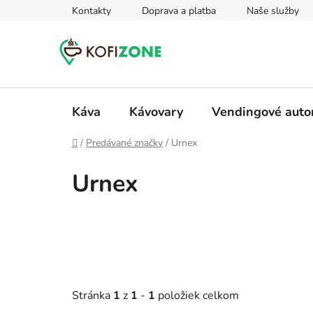
Prejsť
Kontakty
Doprava a platba
Naše služby
na
obsah
Káva
Kávovary
Vendingové aut
Domov
/
Predávané značky
/
Urnex
Urnex
Stránka
1
z
1
-
1
položiek celkom