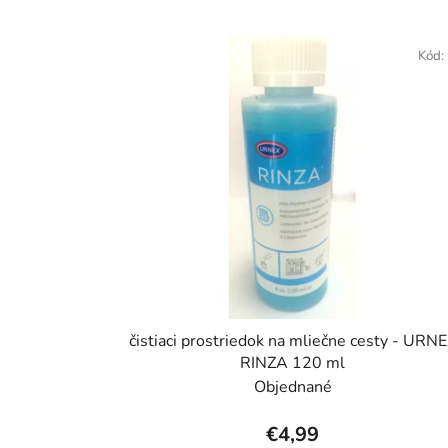
V
ý
Kód:
p
i
s
p
r
o
d
u
k
t
čistiaci prostriedok na mliečne cesty - URN
o
RINZA 120 ml
v
Objednané
€4,99