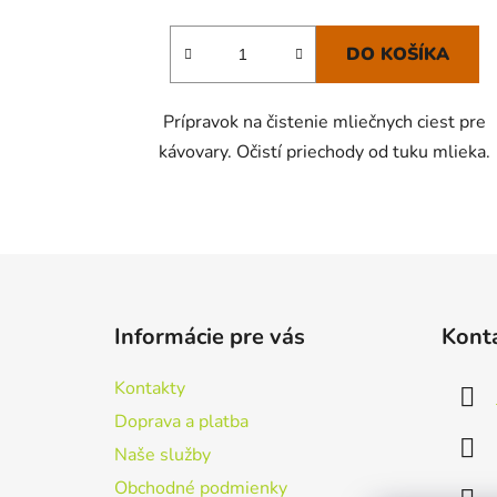
DO KOŠÍKA
Prípravok na čistenie mliečnych ciest pre
kávovary. Očistí priechody od tuku mlieka.
Z
á
Informácie pre vás
Kont
p
ä
Kontakty
t
Doprava a platba
i
Naše služby
e
Obchodné podmienky