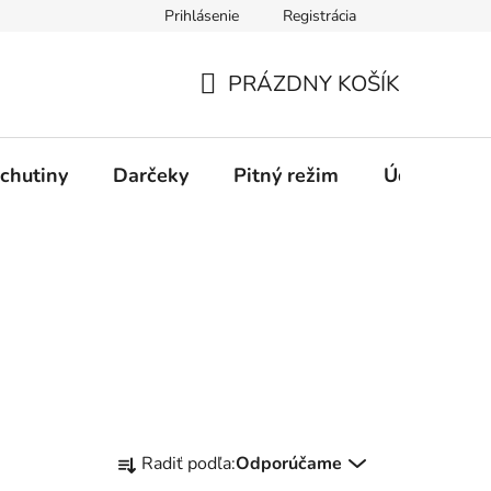
Prihlásenie
Registrácia
PRÁZDNY KOŠÍK
NÁKUPNÝ
KOŠÍK
chutiny
Darčeky
Pitný režim
Údržba káv
R
Radiť podľa:
Odporúčame
a