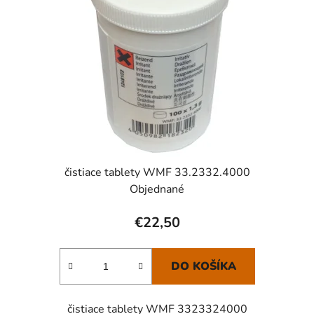
s
p
p
r
r
o
o
d
d
u
u
k
k
t
t
o
o
v
v
čistiace tablety WMF 33.2332.4000
Objednané
€22,50
DO KOŠÍKA
čistiace tablety WMF 3323324000