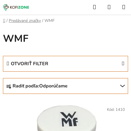
Prejsť
Hľadať
NÁKUP
na
KOŠÍK
obsah
Domov
/
Predávané značky
/
WMF
WMF
OTVORIŤ FILTER
R
Radiť podľa:
Odporúčame
a
d
V
e
ý
Kód:
1410
n
p
i
i
e