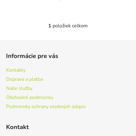
1
položiek celkom
O
v
l
Z
á
á
d
Informácie pre vás
p
a
ä
c
Kontakty
t
i
Doprava a platba
e
i
p
Naše služby
e
r
Obchodné podmienky
v
Podmienky ochrany osobných údajov
k
y
v
Kontakt
ý
p